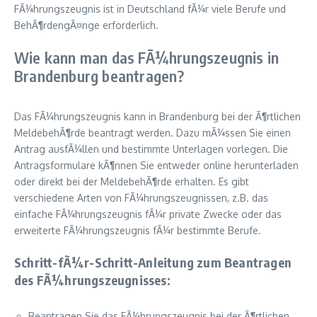
FÃ¼hrungszeugnis ist in Deutschland fÃ¼r viele Berufe und
BehÃ¶rdengÃ¤nge erforderlich.
Wie kann man das FÃ¼hrungszeugnis in
Brandenburg beantragen?
Das FÃ¼hrungszeugnis kann in Brandenburg bei der Ã¶rtlichen
MeldebehÃ¶rde beantragt werden. Dazu mÃ¼ssen Sie einen
Antrag ausfÃ¼llen und bestimmte Unterlagen vorlegen. Die
Antragsformulare kÃ¶nnen Sie entweder online herunterladen
oder direkt bei der MeldebehÃ¶rde erhalten. Es gibt
verschiedene Arten von FÃ¼hrungszeugnissen, z.B. das
einfache FÃ¼hrungszeugnis fÃ¼r private Zwecke oder das
erweiterte FÃ¼hrungszeugnis fÃ¼r bestimmte Berufe.
Schritt-fÃ¼r-Schritt-Anleitung zum Beantragen
des FÃ¼hrungszeugnisses:
Beantragen Sie das FÃ¼hrungszeugnis bei der Ã¶rtlichen