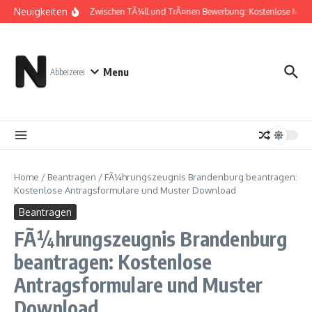
Zum Inhalt springen
Neuigkeiten
Zwischen TÃ¼ll und TrÃ¤nen Bewerbung: Kostenlose Must
Menu
Abbeizerei
Home
/
Beantragen
/
FÃ¼hrungszeugnis Brandenburg beantragen:
Kostenlose Antragsformulare und Muster Download
Beantragen
FÃ¼hrungszeugnis Brandenburg
beantragen: Kostenlose
Antragsformulare und Muster
Download