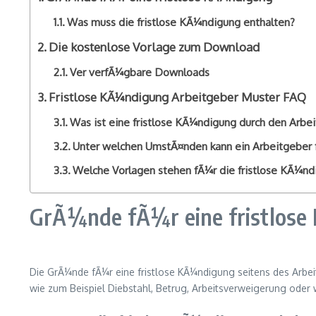
Was muss die fristlose KÃ¼ndigung enthalten?
Die kostenlose Vorlage zum Download
Ver verfÃ¼gbare Downloads
Fristlose KÃ¼ndigung Arbeitgeber Muster FAQ
Was ist eine fristlose KÃ¼ndigung durch den Arbe
Unter welchen UmstÃ¤nden kann ein Arbeitgeber 
Welche Vorlagen stehen fÃ¼r die fristlose KÃ¼n
GrÃ¼nde fÃ¼r eine fristlos
Die GrÃ¼nde fÃ¼r eine fristlose KÃ¼ndigung seitens des Arbei
wie zum Beispiel Diebstahl, Betrug, Arbeitsverweigerung oder