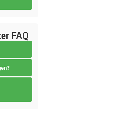
ter FAQ
gen?
n