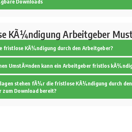
¼gbare Downloads
ose KÃ¼ndigung Arbeitgeber Mus
ne fristlose KÃ¼ndigung durch den Arbeitgeber?
hen UmstÃ¤nden kann ein Arbeitgeber fristlos kÃ¼ndi
lagen stehen fÃ¼r die fristlose KÃ¼ndigung durch de
r zum Download bereit?