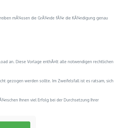
Schreiben mÃ¼ssen die GrÃ¼nde fÃ¼r die KÃ¼ndigung genau
load an. Diese Vorlage enthÃ¤lt alle notwendigen rechtlichen
cht gezogen werden sollte. Im Zweifelsfall ist es ratsam, sich
Ã¼nschen Ihnen viel Erfolg bei der Durchsetzung Ihrer