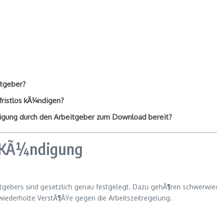
itgeber?
fristlos kÃ¼ndigen?
digung durch den Arbeitgeber zum Download bereit?
e KÃ¼ndigung
tgebers sind gesetzlich genau festgelegt. Dazu gehÃ¶ren schwerwieg
 wiederholte VerstÃ¶ÃŸe gegen die Arbeitszeitregelung.