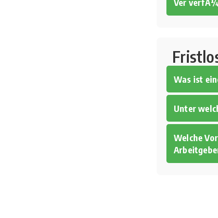
Ver verfÃ
Fristl
Was ist ei
Unter welc
Welche Vor
Arbeitgebe