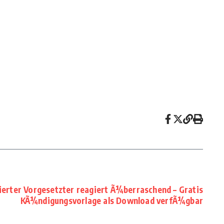
erter Vorgesetzter reagiert Ã¼berraschend – Gratis
KÃ¼ndigungsvorlage als Download verfÃ¼gbar