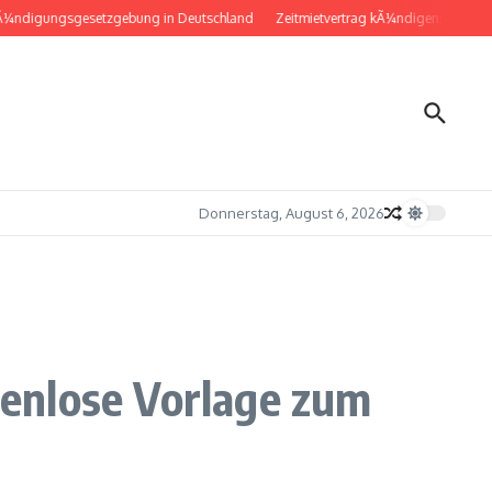
igungsgesetzgebung in Deutschland
Zeitmietvertrag kÃ¼ndigen: Musterbrief 
Donnerstag, August 6, 2026
enlose Vorlage zum