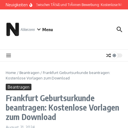
Zum Inhalt springen
Neuigkeiten
Zwischen TÃ¼ll und TrÃ¤nen Bewerbung: Kostenlose Muste
Menu
Abbeizerei
Home
/
Beantragen
/
Frankfurt Geburtsurkunde beantragen:
Kostenlose Vorlagen zum Download
Beantragen
Frankfurt Geburtsurkunde
beantragen: Kostenlose Vorlagen
zum Download
August 21, 2024