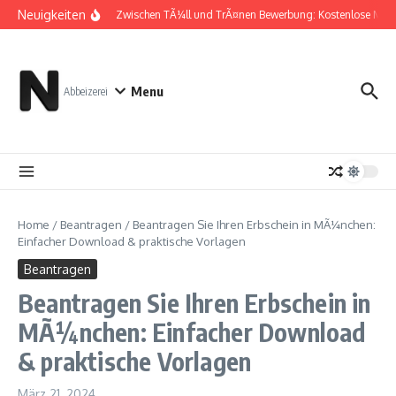
Zum Inhalt springen
Neuigkeiten
Zwischen TÃ¼ll und TrÃ¤nen Bewerbung: Kostenlose Must
Menu
Abbeizerei
Home
/
Beantragen
/
Beantragen Sie Ihren Erbschein in MÃ¼nchen:
Einfacher Download & praktische Vorlagen
Beantragen
Beantragen Sie Ihren Erbschein in
MÃ¼nchen: Einfacher Download
& praktische Vorlagen
März 21, 2024