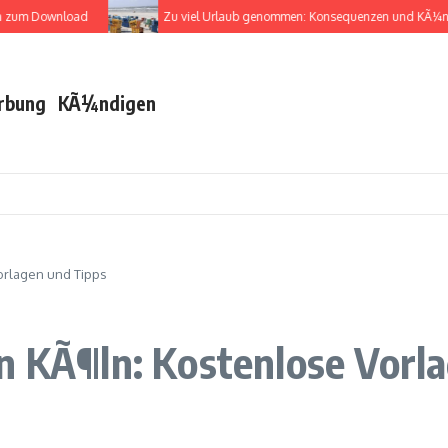
nload
Zu viel Urlaub genommen: Konsequenzen und KÃ¼ndigungsge
rbung
KÃ¼ndigen
orlagen und Tipps
n KÃ¶ln: Kostenlose Vorl