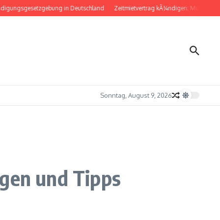
setzgebung in Deutschland
Zeitmietvertrag kÃ¼ndigen: Musterbrief fÃ¼r die
Sonntag, August 9, 2026
agen und Tipps