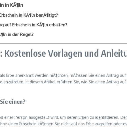
in in KÃ¶ln
Erbschein in KÃ¶ln benÃ¶tigt?
g auf Erbschein in KÃ¶ln erhalten?
Ã¶ln in der Regel?
n: Kostenlose Vorlagen und Anlei
 als Erbe anerkannt werden mÃ¶chten, mÃ¼ssen Sie einen Antrag auf Er
be anzutreten. In diesem Artikel erfahren Sie, wie Sie einen Antrag au
Sie einen?
 einer Person ausgestellt wird, um deren Erben zu identifizieren. Der
hne einen Erbschein kÃ¶nnen Sie nicht auf das Erbe zugreifen oder e