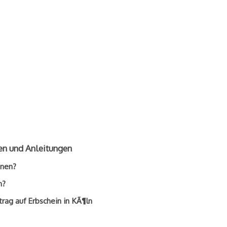
en und Anleitungen
inen?
n?
rag auf Erbschein in KÃ¶ln