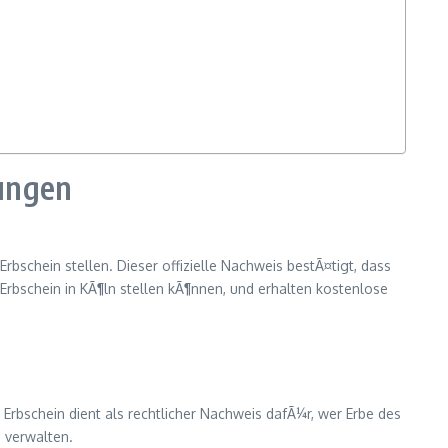
tungen
bschein stellen. Dieser offizielle Nachweis bestÃ¤tigt, dass
f Erbschein in KÃ¶ln stellen kÃ¶nnen, und erhalten kostenlose
 Erbschein dient als rechtlicher Nachweis dafÃ¼r, wer Erbe des
s verwalten.