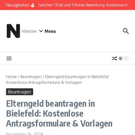
Zum Inhalt springen
Neuigkeiten
Zwischen TÃ¼ll und TrÃ¤nen Bewerbung: Kostenlose Muste
Menu
Abbeizerei
Home
/
Beantragen
/
Elterngeld beantragen in Bielefeld:
Kostenlose Antragsformulare & Vorlagen
Beantragen
Elterngeld beantragen in
Bielefeld: Kostenlose
Antragsformulare & Vorlagen
November 16, 2024