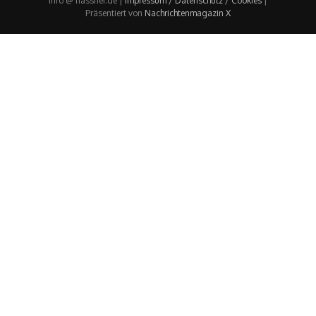
info @ nassner.de |
Impressum / Datenschutz / Cookies
|
Präsentiert von
Nachrichtenmagazin X