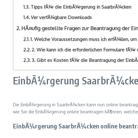
Tipps fÃ¼r die EinbÃ¼rgerung in SaarbrÃ¼cken
Ver verfÃ¼gbare Downloads
HÃ¤ufig gestellte Fragen zur Beantragung der E
1. Welche Voraussetzungen muss ich erfÃ¼llen, um
2. Wie kann ich die erforderlichen Formulare fÃ¼r
3. Gibt es Kosten fÃ¼r die Beantragung der Einb
EinbÃ¼rgerung SaarbrÃ¼cken 
Die EinbÃ¼rgerung in SaarbrÃ¼cken kann nun online beantragt
wie Sie die EinbÃ¼rgerung online beantragen kÃ¶nnen, welche
EinbÃ¼rgerung SaarbrÃ¼cken online beantrag