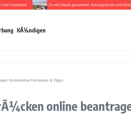
ownload
Zu viel Urlaub genommen: Konsequenzen und KÃ¼ndigungs
rbung
KÃ¼ndigen
gen: Kostenlose Formulare & Tipps
Ã¼cken online beantrage