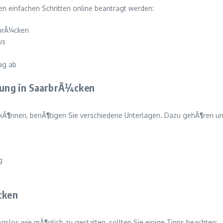
n einfachen Schritten online beantragt werden:
rbrÃ¼cken
us
ag ab
rung in SaarbrÃ¼cken
kÃ¶nnen, benÃ¶tigen Sie verschiedene Unterlagen. Dazu gehÃ¶ren un
g
cken
los wie mÃ¶glich zu gestalten, sollten Sie einige Tipps beachten: