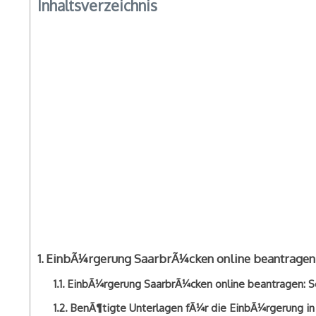
Inhaltsverzeichnis
EinbÃ¼rgerung SaarbrÃ¼cken online beantragen:
EinbÃ¼rgerung SaarbrÃ¼cken online beantragen: Sch
BenÃ¶tigte Unterlagen fÃ¼r die EinbÃ¼rgerung i