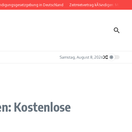
gesetzgebung in Deutschland
Zeitmietvertrag kÃ¼ndigen: Musterbrief fÃ¼r di
Samstag, August 8, 2026
n: Kostenlose