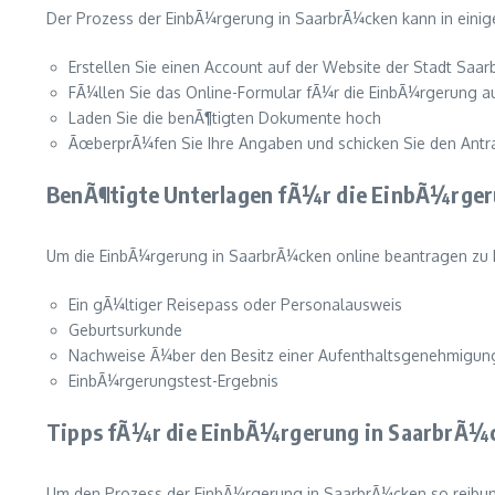
Der Prozess der EinbÃ¼rgerung in SaarbrÃ¼cken kann in einige
Erstellen Sie einen Account auf der Website der Stadt Saa
FÃ¼llen Sie das Online-Formular fÃ¼r die EinbÃ¼rgerung a
Laden Sie die benÃ¶tigten Dokumente hoch
ÃœberprÃ¼fen Sie Ihre Angaben und schicken Sie den Antr
BenÃ¶tigte Unterlagen fÃ¼r die EinbÃ¼rge
Um die EinbÃ¼rgerung in SaarbrÃ¼cken online beantragen zu 
Ein gÃ¼ltiger Reisepass oder Personalausweis
Geburtsurkunde
Nachweise Ã¼ber den Besitz einer Aufenthaltsgenehmigun
EinbÃ¼rgerungstest-Ergebnis
Tipps fÃ¼r die EinbÃ¼rgerung in SaarbrÃ¼
Um den Prozess der EinbÃ¼rgerung in SaarbrÃ¼cken so reibungs