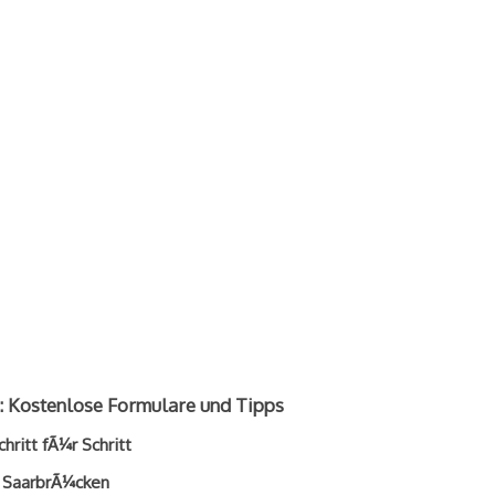
 Kostenlose Formulare und Tipps
ritt fÃ¼r Schritt
n SaarbrÃ¼cken