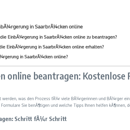
inbÃ¼rgerung in SaarbrÃ¼cken online
 die EinbÃ¼rgerung in SaarbrÃ¼cken online zu beantragen?
 die EinbÃ¼rgerung in SaarbrÃ¼cken online erhalten?
Ã¼rgerung in SaarbrÃ¼cken online?
online beantragen: Kostenlose 
 werden, was den Prozess fÃ¼r viele BÃ¼rgerinnen und BÃ¼rger einfa
 Formulare Sie benÃ¶tigen und welche Tipps Ihnen helfen kÃ¶nnen, d
en: Schritt fÃ¼r Schritt