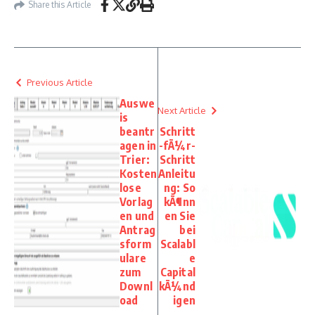
Share this Article
Previous Article
Auswe
Next Article
is
beantr
Schritt
agen in
-fÃ¼r-
Trier:
Schritt
Kosten
Anleitu
lose
ng: So
Vorlag
kÃ¶nn
en und
en Sie
Antrag
bei
sform
Scalabl
ulare
e
zum
Capital
Downl
kÃ¼nd
oad
igen