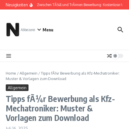
Zum Inhalt springen
Neuigkeiten
Zwischen TÃ¼ll und TrÃ¤nen Bewerbung: Kostenlose Must
Menu
Abbeizerei
Home
/
Allgemein
/
Tipps fÃ¼r Bewerbung als Kfz-Mechatroniker:
Muster & Vorlagen zum Download
Allgemein
Tipps fÃ¼r Bewerbung als Kfz-
Mechatroniker: Muster &
Vorlagen zum Download
Juli 16, 2025