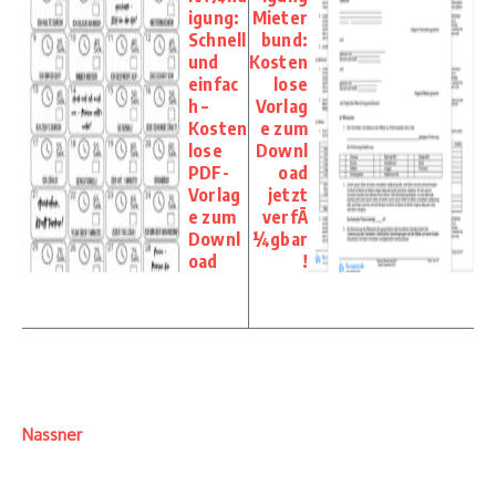
igung:
Mieter
Schnell
bund:
und
Kosten
einfac
lose
h –
Vorlag
Kosten
e zum
lose
Downl
PDF-
oad
Vorlag
jetzt
e zum
verfÃ
Downl
¼gbar
oad
!
Nassner