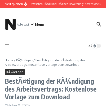
Zum Inhalt springen
Neuigkeiten
Zwischen TÃ¼ll und TrÃ¤nen Bewerbung: Kostenlose Must
Menu
Abbeizerei
Home
/
KÃ¼ndigen
/
BestÃ¤tigung der KÃ¼ndigung des
Arbeitsvertrags: Kostenlose Vorlage zum Download
KÃ¼ndigen
BestÃ¤tigung der KÃ¼ndigung
des Arbeitsvertrags: Kostenlose
Vorlage zum Download
Oktober 11, 2025