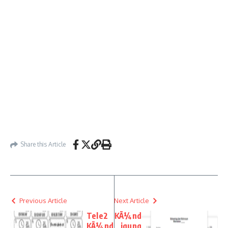
Share this Article
Previous Article
Next Article
Tele2
KÃ¼nd
KÃ¼nd
igung