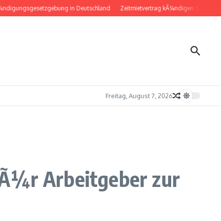
igungsgesetzgebung in Deutschland
Zeitmietvertrag kÃ¼ndigen: Musterbrief 
Freitag, August 7, 2026
fÃ¼r Arbeitgeber zur