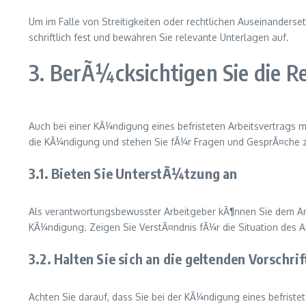
Um im Falle von Streitigkeiten oder rechtlichen Auseinanders
schriftlich fest und bewahren Sie relevante Unterlagen auf.
3. BerÃ¼cksichtigen Sie die 
Auch bei einer KÃ¼ndigung eines befristeten Arbeitsvertrags
die KÃ¼ndigung und stehen Sie fÃ¼r Fragen und GesprÃ¤che 
3.1. Bieten Sie UnterstÃ¼tzung an
Als verantwortungsbewusster Arbeitgeber kÃ¶nnen Sie dem Arbe
KÃ¼ndigung. Zeigen Sie VerstÃ¤ndnis fÃ¼r die Situation des 
3.2. Halten Sie sich an die geltenden Vorschri
Achten Sie darauf, dass Sie bei der KÃ¼ndigung eines befristet