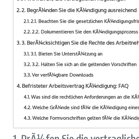
2. BegrÃ¼nden Sie die KÃ¼ndigung ausreichend
2.1. Beachten Sie die gesetzlichen KÃ¼ndigungsfri
2.2. Dokumentieren Sie den KÃ¼ndigungsprozess
3. BerÃ¼cksichtigen Sie die Rechte des Arbeitn
3.1. Bieten Sie UnterstÃ¼tzung an
3.2. Halten Sie sich an die geltenden Vorschriften
Ver verfÃ¼gbare Downloads
Befristeter Arbeitsvertrag KÃ¼ndigung: FAQ
Was sind die rechtlichen Anforderungen an die KÃ
Welche GrÃ¼nde sind fÃ¼r die KÃ¼ndigung eines b
Welche Formvorschriften gelten fÃ¼r die KÃ¼ndig
1. PrÃ¼fen Sie die vertraglic