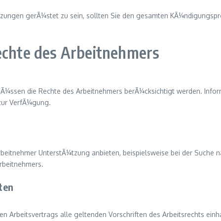
etzungen gerÃ¼stet zu sein, sollten Sie den gesamten KÃ¼ndigungspro
Rechte des Arbeitnehmers
 mÃ¼ssen die Rechte des Arbeitnehmers berÃ¼cksichtigt werden. Info
zur VerfÃ¼gung.
itnehmer UnterstÃ¼tzung anbieten, beispielsweise bei der Suche nac
Arbeitnehmers.
ften
en Arbeitsvertrags alle geltenden Vorschriften des Arbeitsrechts einha