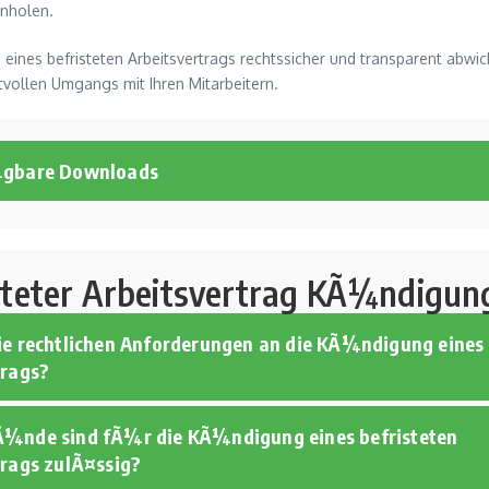
inholen.
 eines befristeten Arbeitsvertrags rechtssicher und transparent abwi
tvollen Umgangs mit Ihren Mitarbeitern.
¼gbare Downloads
steter Arbeitsvertrag KÃ¼ndigun
ie rechtlichen Anforderungen an die KÃ¼ndigung eines 
trags?
¼nde sind fÃ¼r die KÃ¼ndigung eines befristeten
trags zulÃ¤ssig?