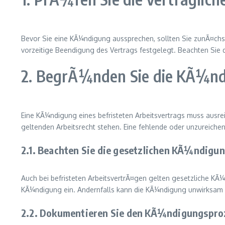
Bevor Sie eine KÃ¼ndigung aussprechen, sollten Sie zunÃ¤chst
vorzeitige Beendigung des Vertrags festgelegt. Beachten Sie
2. BegrÃ¼nden Sie die KÃ¼nd
Eine KÃ¼ndigung eines befristeten Arbeitsvertrags muss ausr
geltenden Arbeitsrecht stehen. Eine fehlende oder unzureiche
2.1. Beachten Sie die gesetzlichen KÃ¼ndigun
Auch bei befristeten ArbeitsvertrÃ¤gen gelten gesetzliche KÃ¼
KÃ¼ndigung ein. Andernfalls kann die KÃ¼ndigung unwirksam 
2.2. Dokumentieren Sie den KÃ¼ndigungspro