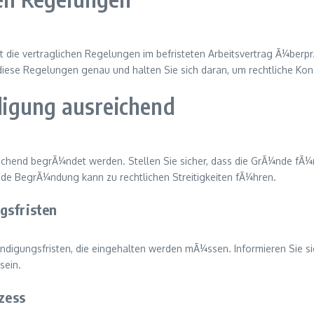
 die vertraglichen Regelungen im befristeten Arbeitsvertrag Ã¼berpr
 diese Regelungen genau und halten Sie sich daran, um rechtliche K
igung ausreichend
eichend begrÃ¼ndet werden. Stellen Sie sicher, dass die GrÃ¼nde fÃ
nde BegrÃ¼ndung kann zu rechtlichen Streitigkeiten fÃ¼hren.
gsfristen
ndigungsfristen, die eingehalten werden mÃ¼ssen. Informieren Sie sic
sein.
zess