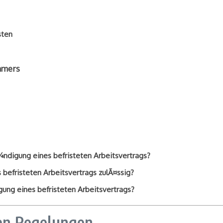
sten
ehmers
¼ndigung eines befristeten Arbeitsvertrags?
efristeten Arbeitsvertrags zulÃ¤ssig?
ung eines befristeten Arbeitsvertrags?
hen Regelungen