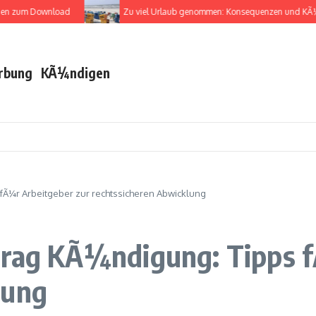
 zum Download
Zu viel Urlaub genommen: Konsequenzen und KÃ¼nd
rbung
KÃ¼ndigen
 fÃ¼r Arbeitgeber zur rechtssicheren Abwicklung
rtrag KÃ¼ndigung: Tipps 
lung