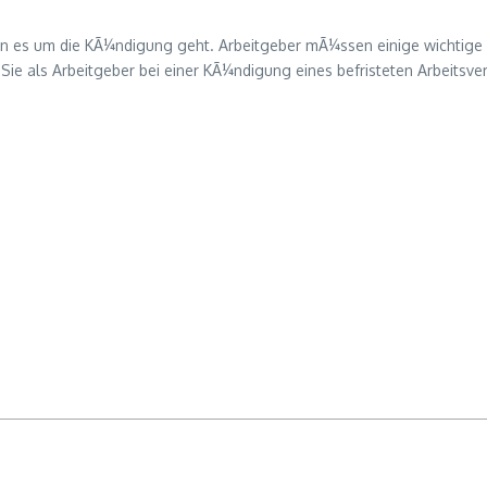
wenn es um die KÃ¼ndigung geht. Arbeitgeber mÃ¼ssen einige wichtig
 Sie als Arbeitgeber bei einer KÃ¼ndigung eines befristeten Arbeitsve