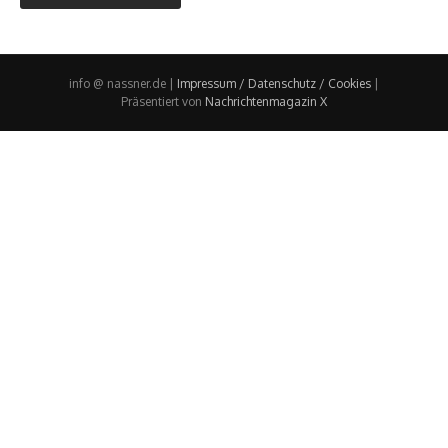
info @ nassner.de |
Impressum / Datenschutz / Cookies
|
Präsentiert von
Nachrichtenmagazin X