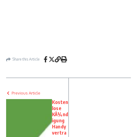
Share this Article
Previous Article
Kosten
lose
KÃ¼nd
igung
Handy
vertra