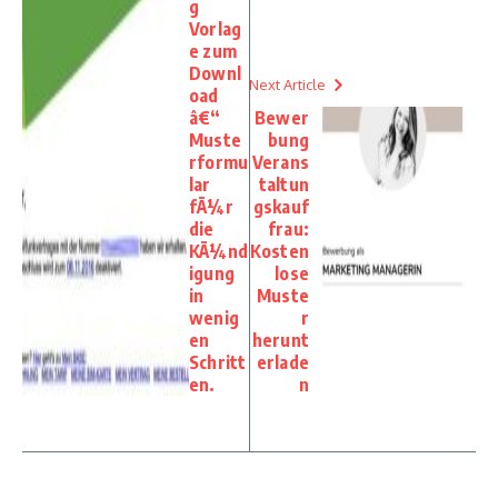
g
Vorlag
e zum
Downl
Next Article
oad
â€“
Bewer
Muste
bung
rformu
Verans
lar
taltun
fÃ¼r
gskauf
die
frau:
KÃ¼nd
Kosten
igung
lose
in
Muste
wenig
r
en
herunt
Schritt
erlade
en.
n