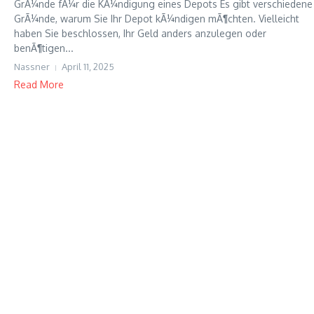
GrÃ¼nde fÃ¼r die KÃ¼ndigung eines Depots Es gibt verschiedene
GrÃ¼nde, warum Sie Ihr Depot kÃ¼ndigen mÃ¶chten. Vielleicht
haben Sie beschlossen, Ihr Geld anders anzulegen oder
benÃ¶tigen...
Nassner
April 11, 2025
Read More