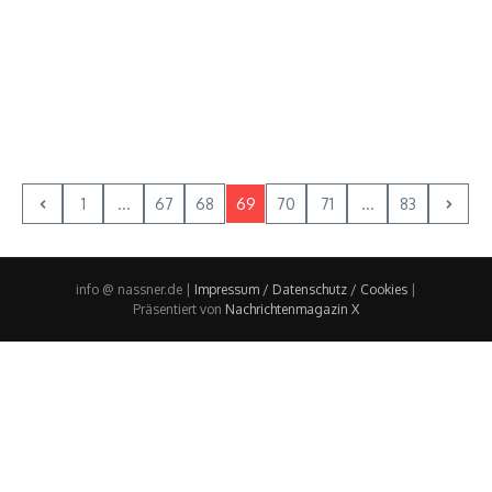
1
...
67
68
69
70
71
...
83
info @ nassner.de |
Impressum / Datenschutz / Cookies
|
Präsentiert von
Nachrichtenmagazin X