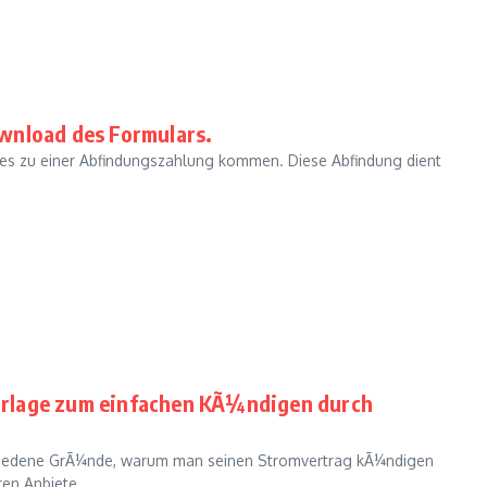
wnload des Formulars.
n es zu einer Abfindungszahlung kommen. Diese Abfindung dient
orlage zum einfachen KÃ¼ndigen durch
chiedene GrÃ¼nde, warum man seinen Stromvertrag kÃ¼ndigen
en Anbiete...