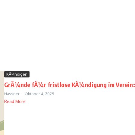
KÃ¼ndigen
GrÃ¼nde fÃ¼r fristlose KÃ¼ndigung im Verein: K
Nassner
Oktober 4, 2025
Read More