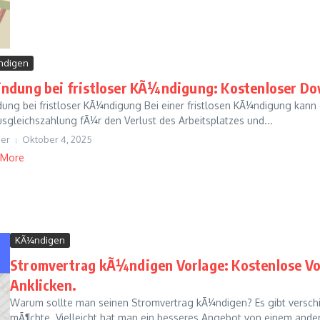
ndigen
indung bei fristloser KÃ¼ndigung: Kostenloser Do
dung bei fristloser KÃ¼ndigung Bei einer fristlosen KÃ¼ndigung kan
usgleichszahlung fÃ¼r den Verlust des Arbeitsplatzes und...
er
Oktober 4, 2025
 More
KÃ¼ndigen
Stromvertrag kÃ¼ndigen Vorlage: Kostenlose V
Anklicken.
Warum sollte man seinen Stromvertrag kÃ¼ndigen? Es gibt vers
mÃ¶chte. Vielleicht hat man ein besseres Angebot von einem ander