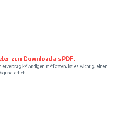
ter zum Download als PDF.
ietvertrag kÃ¼ndigen mÃ¶chten, ist es wichtig, einen
igung erhebl...