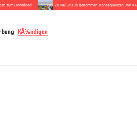
um Download
Zu viel Urlaub genommen: Konsequenzen und KÃ¼ndig
rbung
KÃ¼ndigen