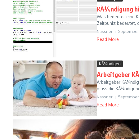
KÃ¼ndigung hi
Was bedeutet eine K
Zeitpunkt bedeutet, d
Nassner
September 
Read More
KÃ¼ndigen
Arbeitgeber KÃ
Arbeitgeber KÃ¼ndigu
muss die KÃ¼ndigung 
Nassner
September 
Read More