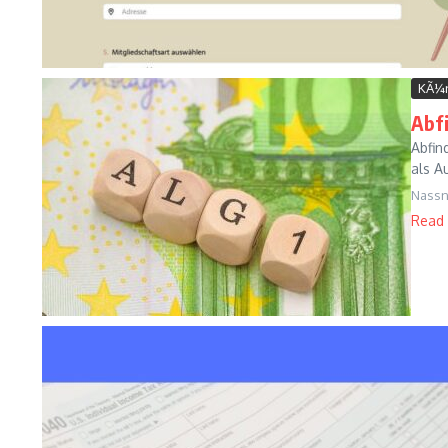
KÃ¼
Abf
Abfin
als A
Nassn
Read